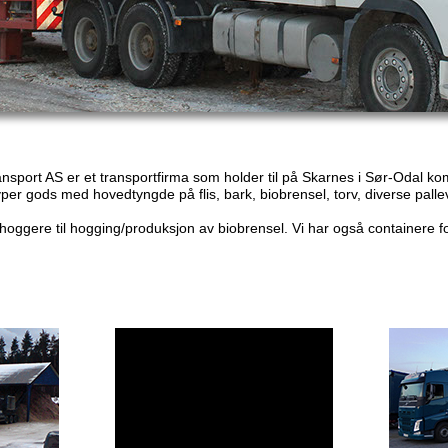
ansport AS er et transportfirma som holder til på Skarnes i Sør-Odal 
typer gods med hovedtyngde på flis, bark, biobrensel, torv, diverse pall
sshoggere til hogging/produksjon av biobrensel. Vi har også containere fo