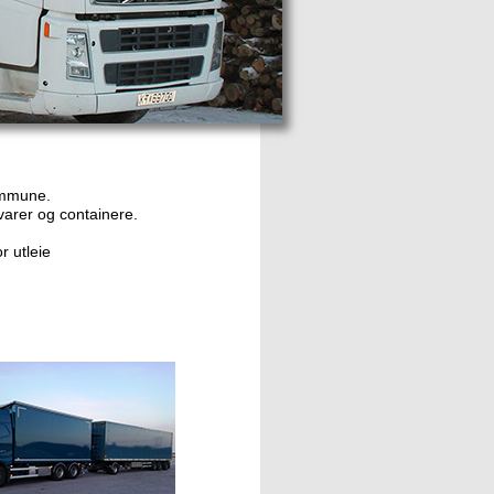
kommune.
evarer og containere.
r utleie